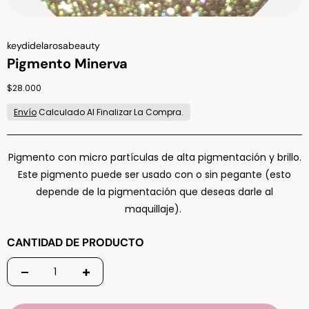
Vendor:
keydidelarosabeauty
Pigmento Minerva
Regular price
$28.000
Envío
Calculado Al Finalizar La Compra.
Pigmento con micro partículas de alta pigmentación y brillo.
Este pigmento puede ser usado con o sin pegante (esto
depende de la pigmentación que deseas darle al
maquillaje).
CANTIDAD DE PRODUCTO