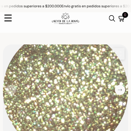
is en pedidos superiores a $200.000
Envío gratis en pedidos superiores a $200
SKIP TO CONTENT