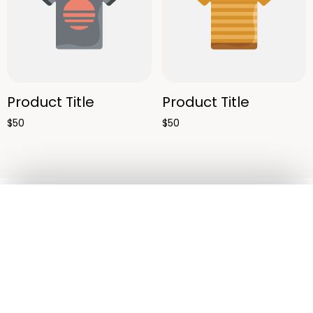
Product Title
Product Title
$50
$50
Ojos
Rostro
Pestañas
Accesorios
Kits
Address: Keydi de la Rosa® —
Maquillaje y belleza colombiana.
Envíos a nivel nacional.