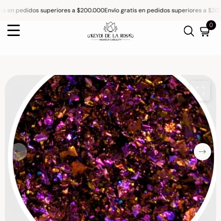
is en pedidos superiores a $200.000
Envío gratis en pedidos superiores a $200
SKIP TO CONTENT